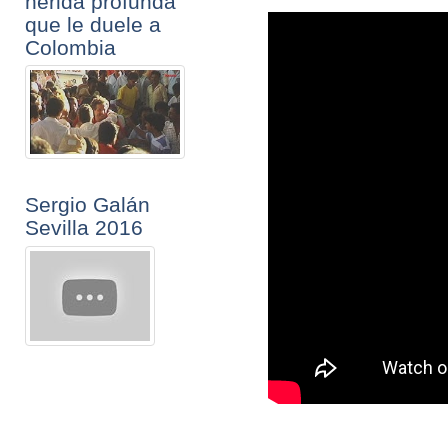
herida profunda
que le duele a
Colombia
Sergio Galán
Sevilla 2016
Merci Gillian
Galan !