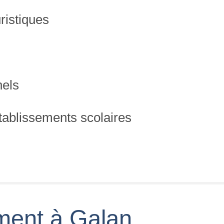
ristiques
nels
établissements scolaires
ment à Galan