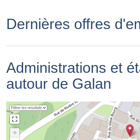
Dernières offres d'e
Frank Galan &
Christel - Jij
Bent Er Maar
Eenmaal Voor
Administrations et é
Mij
autour de Galan
🚦Resumen
semanal
INVERSION en
+
►BOLSA📈 con