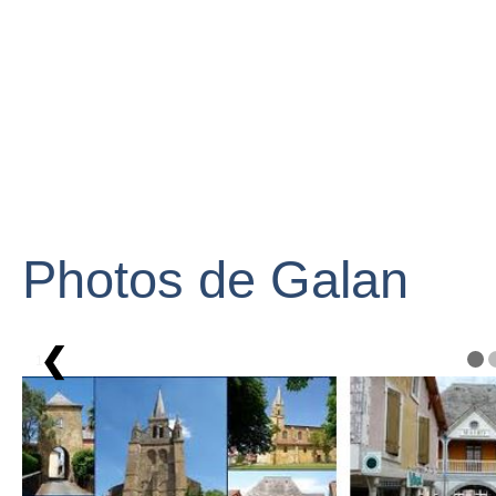
Photos de Galan
❮
1 / 9