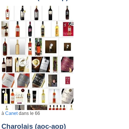
à
Canet
dans le 66
Charolais (aoc-aop)