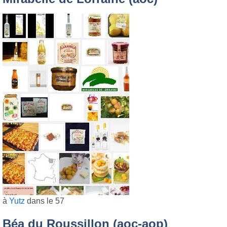
à
Yutz
dans le 57
Béa du Roussillon (aoc-aop)