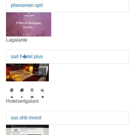
phenomen sprl
Lagalante
sarl h�tel plus
Hotelvertgalant
sas shb invest