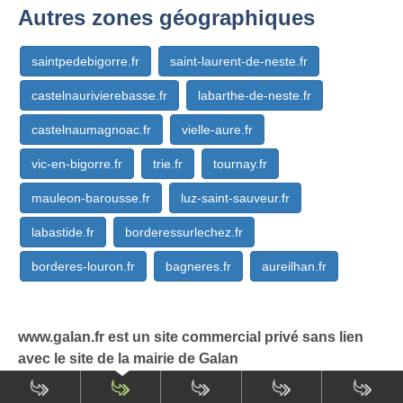
Autres zones géographiques
saintpedebigorre.fr
saint-laurent-de-neste.fr
castelnaurivierebasse.fr
labarthe-de-neste.fr
castelnaumagnoac.fr
vielle-aure.fr
vic-en-bigorre.fr
trie.fr
tournay.fr
mauleon-barousse.fr
luz-saint-sauveur.fr
labastide.fr
borderessurlechez.fr
borderes-louron.fr
bagneres.fr
aureilhan.fr
www.galan.fr est un site commercial privé sans lien
avec le site de la mairie de Galan