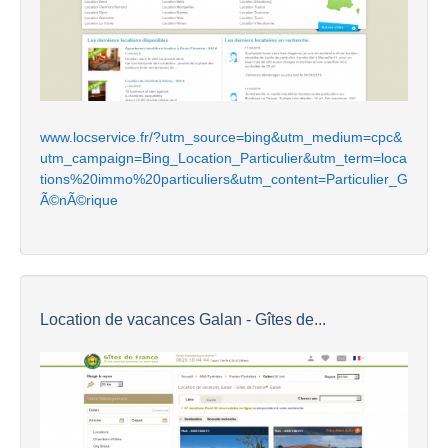
www.locservice.fr/?utm_source=bing&utm_medium=cpc&
utm_campaign=Bing_Location_Particulier&utm_term=loca
tions%20immo%20particuliers&utm_content=Particulier_G
Ã©nÃ©rique
Location de vacances Galan - Gîtes de...