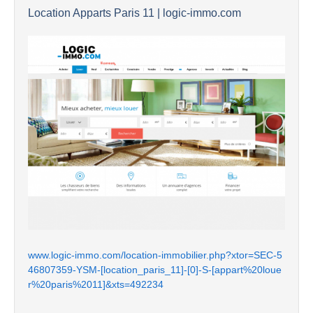
Location Apparts Paris 11 | logic-immo.com
www.logic-immo.com/location-immobilier.php?xtor=SEC-5
46807359-YSM-[location_paris_11]-[0]-S-[appart%20loue
r%20paris%2011]&xts=492234